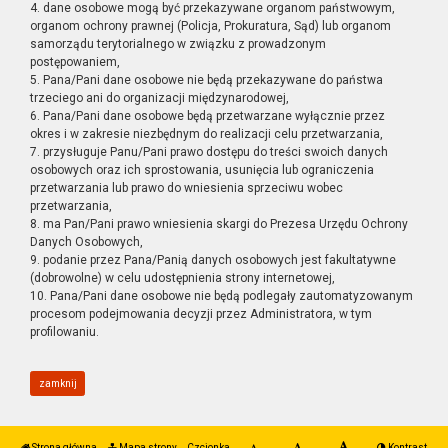
4. dane osobowe mogą być przekazywane organom państwowym,
organom ochrony prawnej (Policja, Prokuratura, Sąd) lub organom
samorządu terytorialnego w związku z prowadzonym
postępowaniem,
5. Pana/Pani dane osobowe nie będą przekazywane do państwa
trzeciego ani do organizacji międzynarodowej,
6. Pana/Pani dane osobowe będą przetwarzane wyłącznie przez
okres i w zakresie niezbędnym do realizacji celu przetwarzania,
7. przysługuje Panu/Pani prawo dostępu do treści swoich danych
osobowych oraz ich sprostowania, usunięcia lub ograniczenia
przetwarzania lub prawo do wniesienia sprzeciwu wobec
przetwarzania,
8. ma Pan/Pani prawo wniesienia skargi do Prezesa Urzędu Ochrony
Danych Osobowych,
9. podanie przez Pana/Panią danych osobowych jest fakultatywne
(dobrowolne) w celu udostępnienia strony internetowej,
10. Pana/Pani dane osobowe nie będą podlegały zautomatyzowanym
procesom podejmowania decyzji przez Administratora, w tym
profilowaniu.
zamknij
Strona główna
Mapa strony
Czcionka
Kontrast