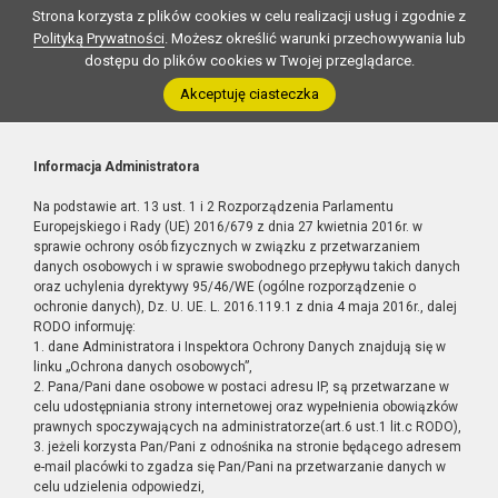
Strona korzysta z plików cookies w celu realizacji usług i zgodnie z
Polityką Prywatności
. Możesz określić warunki przechowywania lub
dostępu do plików cookies w Twojej przeglądarce.
Akceptuję ciasteczka
Informacja Administratora
Na podstawie art. 13 ust. 1 i 2 Rozporządzenia Parlamentu
Europejskiego i Rady (UE) 2016/679 z dnia 27 kwietnia 2016r. w
sprawie ochrony osób fizycznych w związku z przetwarzaniem
danych osobowych i w sprawie swobodnego przepływu takich danych
oraz uchylenia dyrektywy 95/46/WE (ogólne rozporządzenie o
ochronie danych), Dz. U. UE. L. 2016.119.1 z dnia 4 maja 2016r., dalej
RODO informuję:
1. dane Administratora i Inspektora Ochrony Danych znajdują się w
linku „Ochrona danych osobowych”,
2. Pana/Pani dane osobowe w postaci adresu IP, są przetwarzane w
celu udostępniania strony internetowej oraz wypełnienia obowiązków
prawnych spoczywających na administratorze(art.6 ust.1 lit.c RODO),
3. jeżeli korzysta Pan/Pani z odnośnika na stronie będącego adresem
e-mail placówki to zgadza się Pan/Pani na przetwarzanie danych w
celu udzielenia odpowiedzi,